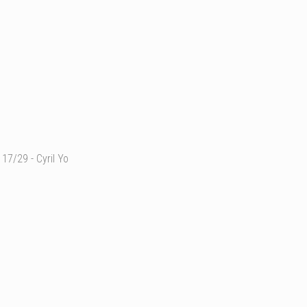
17/29 - Cyril Yo
Ajouter un commentaire
Email
Nom